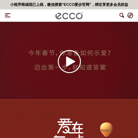
ECCO爱步中国官网已关闭交易功能，如有疑问可联系官网在线导购，给您造成不便，深表歉意！更多精彩优惠活动,可移步<ECCO爱步官网小程序>