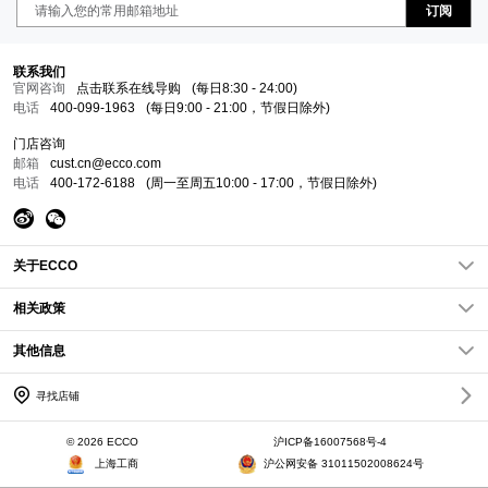
订阅
联系我们
官网咨询
点击联系在线导购
(每日8:30 - 24:00)
电话
400-099-1963
(每日9:00 - 21:00，节假日除外)
门店咨询
邮箱
cust.cn@ecco.com
电话
400-172-6188
(周一至周五10:00 - 17:00，节假日除外)
关于ECCO
关于我们
相关政策
ECCO新闻
隐私政策
其他信息
企业责任
条款条件
网站地图
查找店铺
常见问题FAQs
寻找店铺
加入我们
访问其他国家/地区
Cookies政策
会员权益
© 2026 ECCO
沪ICP备16007568号-4
会员章程
上海工商
沪公网安备 31011502008624号
历史订单