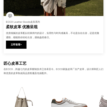
ECCO Leather Goods皮具系列
ECCO SOFT 10柔酷10号系列男士休闲鞋
ECCO BIOM C 健步C系列女士户外运动鞋
ECCO MARGOT 舞悦系列女士正装鞋
柔软皮革 优雅呈现
轻盈上脚 柔软回弹
都市探索 步履悠然
优雅气质 都市芭蕾
优质细腻的皮革配以经典简约的设计，实用性与时尚感兼具，不论是自在出游，还是优雅
拼接鞋面采用细腻柔软的材质，轻盈柔韧且透气舒爽。搭配简约系带设计，可根据脚型自
轻量缓震设计搭载BIOM®科技，完美平衡颜值与性能，拓展穿搭可能性，让全天候脚感轻
采用柔软质感皮质，轻盈舒适经典圆润鞋头，搭配系带设计，兼具优雅与俏皮，为经典而
通勤，都能助你轻松出发，拥抱盎然春日。
由调节松紧，舒适贴合。
盈，体验都市探索的魅力
永恒的廓形增添了一种现代感
立即查看>
立即查看>
立即查看>
立即查看>
匠心皮革工艺
在ECCO，跨越七代的皮革鞣制技术已传承至今。ECCO家族皮革厂自产皮革，设计师和匠人们
将优质的皮革制成高品质鞋履及包袋配件。