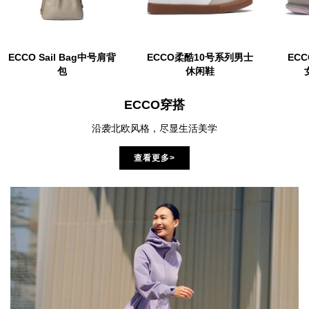
ECCO Sail Bag中号肩背
ECCO柔酷10号系列男士
ECC
包
休闲鞋
ECCO穿搭
沿袭北欧风格，尽显生活美学
查看更多>