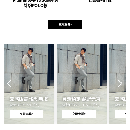
Mainline系列女式高尔夫
口袋短袖T恤
针织POLO衫
立即查看>
云感缓震 悦动新境
灵活稳定 越野无束
云感缓
全新BIOM 720系列
全新BIOM C-TRAIL系列
全新BIOM
立即查看>
立即查看>
立