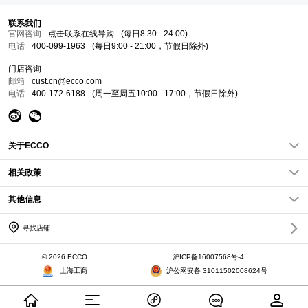
联系我们
官网咨询
点击联系在线导购
(每日8:30 - 24:00)
电话
400-099-1963
(每日9:00 - 21:00，节假日除外)
门店咨询
邮箱
cust.cn@ecco.com
电话
400-172-6188
(周一至周五10:00 - 17:00，节假日除外)
关于ECCO
关于我们
相关政策
ECCO新闻
隐私政策
其他信息
企业责任
条款条件
网站地图
查找店铺
常见问题FAQs
寻找店铺
加入我们
访问其他国家/地区
Cookies政策
会员权益
© 2026 ECCO
沪ICP备16007568号-4
会员章程
上海工商
沪公网安备 31011502008624号
历史订单