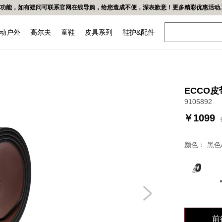
易功能，如有疑问可联系官网在线导购，给您造成不便，深表歉意！更多精彩优惠活动,可
动户外
高尔夫
童鞋
皮具系列
鞋护&配件
女鞋
头球鞋
越野
都市
ECCO
低帮鞋
9105892
凉鞋
￥1099
高帮鞋&靴子
颜色：
黑色
牌
我们的皮革
工坊
前