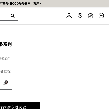
移步<ECCO爱步官网小程序>
皮带系列
运动户外鞋系列
高尔夫鞋系列
鞋护&配件
男鞋系列
女鞋系列
儿童系列
服饰系列
价格说明
探索我们的优质皮革与创新舒适
探索创新舒适与优雅设计
清洁、护理、保护三部曲
轻松体验成长的每一步
开启自由律动新风尚
自在感受怡然步调
/杏仁棕
前往查看
前往查看
前往查看
前往查看
前往查看
前往查看
前往查看
系列
「包」住甜蜜
往微信商城选购