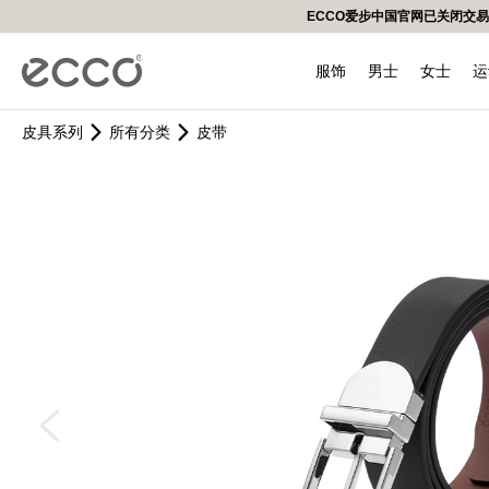
ECCO爱步中国官网已关闭交
服饰
男士
女士
运
皮具系列
所有分类
皮带
男装
新品上市
新品上市
BIOM 健步C踪迹系列
BIOM健步C4系列
适动轻巧系列
所有分类
鞋护
女装
男鞋
女鞋
男鞋
高尔夫鞋
儿童
配件
热门搜索
健步
舞悦
街
外套
都市系列
雕塑奢华系列
BIOM 健步2.1系列
街头趣闯系列
新品上市
鞋护套装
外套
休闲鞋
休闲鞋
低帮鞋
男鞋
休闲
帽子
卫衣
柔酷系列
街头系列
BIOM 健步2.2系列
BIOM 健步K1系列
壶型包
单品鞋护
卫衣
正装鞋
正装鞋/高跟鞋
凉鞋
女鞋
凉鞋
鞋垫
为您推荐
T恤
街头系列
型塑系列
单肩包
T恤
靴子/高帮鞋
靴子/高帮鞋
高帮鞋&靴子
户外
袜子
裤子
双肩包
裤子
凉鞋
凉鞋
鞋带
钱包/手拿包
手提包/托特包
其他皮具
我们的品
皮带