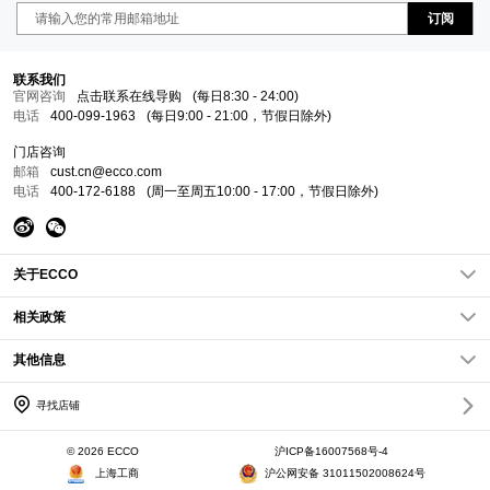
订阅
联系我们
官网咨询
点击联系在线导购
(每日8:30 - 24:00)
电话
400-099-1963
(每日9:00 - 21:00，节假日除外)
门店咨询
邮箱
cust.cn@ecco.com
电话
400-172-6188
(周一至周五10:00 - 17:00，节假日除外)
关于ECCO
关于我们
相关政策
ECCO新闻
隐私政策
其他信息
企业责任
条款条件
网站地图
查找店铺
常见问题FAQs
寻找店铺
加入我们
访问其他国家/地区
Cookies政策
会员权益
© 2026 ECCO
沪ICP备16007568号-4
会员章程
上海工商
沪公网安备 31011502008624号
历史订单