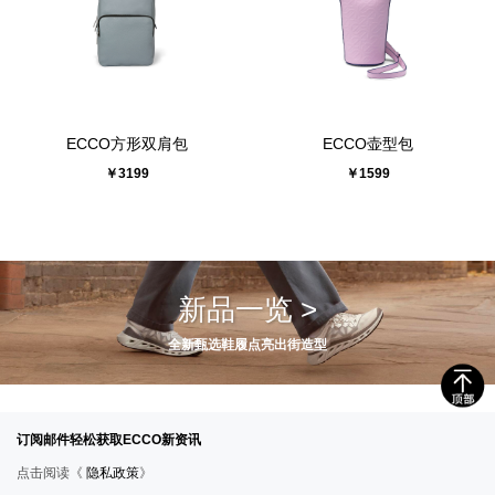
ECCO方形双肩包
ECCO壶型包
￥3199
￥1599
新品一览 >
全新甄选鞋履点亮出街造型
订阅邮件轻松获取ECCO新资讯
点击阅读《
隐私政策
》