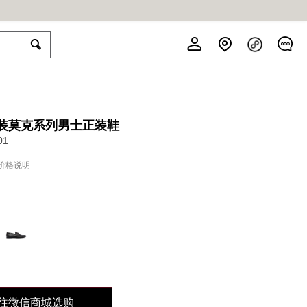
移步<ECCO爱步官网小程序>
正装莫克系列男士正装鞋
01
运动户外鞋系列
高尔夫鞋系列
鞋护&配件
男鞋系列
女鞋系列
儿童系列
服饰系列
价格说明
探索我们的优质皮革与创新舒适
探索创新舒适与优雅设计
清洁、护理、保护三部曲
轻松体验成长的每一步
开启自由律动新风尚
自在感受怡然步调
前往查看
前往查看
前往查看
前往查看
前往查看
前往查看
前往查看
系列
「包」住甜蜜
往微信商城选购