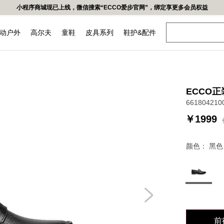
易功能，如有疑问可联系官网在线导购，给您造成不便，深表歉意！更多精彩优惠活动,可
动户外
高尔夫
童鞋
皮具系列
鞋护&配件
女鞋
头球鞋
越野
都市
ECCO
低帮鞋
661804210
凉鞋
￥1999
高帮鞋&靴子
颜色：
黑色
牌
我们的皮革
工坊
前