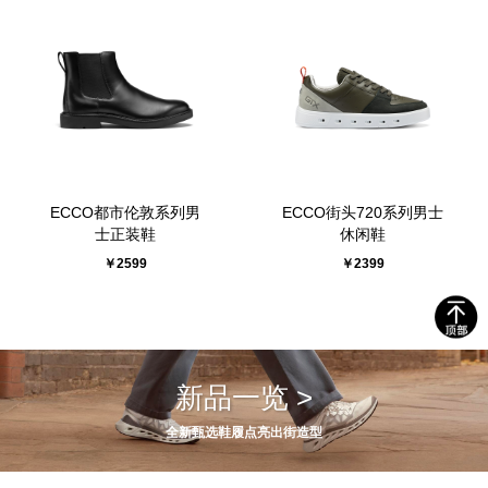
ECCO都市伦敦系列男
ECCO街头720系列男士
士正装鞋
休闲鞋
￥2599
￥2399
新品一览 >
全新甄选鞋履点亮出街造型