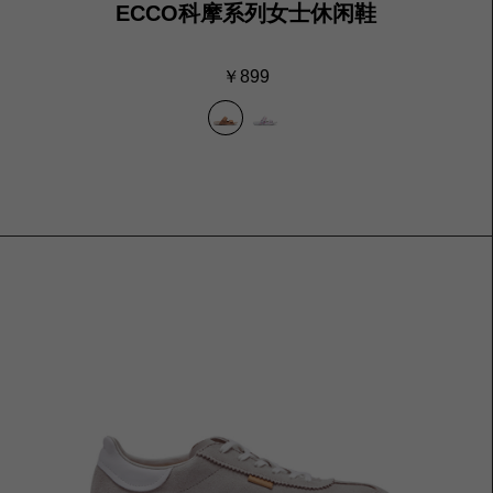
ECCO科摩系列女士休闲鞋
￥899