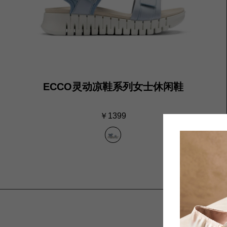
ECCO灵动凉鞋系列女士休闲鞋
￥1399