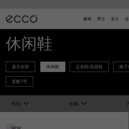
服饰
男士
女士
运
休闲鞋
男装
新品上市
新品上市
BIOM 健步C踪迹系列
BIOM健步C4系列
适动轻巧系列
所有分类
鞋护
女装
男鞋
女鞋
男鞋
高尔夫鞋
儿童
配件
热门搜索
健步
舞悦
街
外套
都市系列
雕塑奢华系列
BIOM 健步2.1系列
街头趣闯系列
新品上市
鞋护套装
外套
休闲鞋
休闲鞋
低帮鞋
男鞋
休闲
帽子
卫衣
柔酷系列
街头系列
BIOM 健步2.2系列
BIOM 健步K1系列
壶型包
单品鞋护
卫衣
正装鞋
正装鞋/高跟鞋
凉鞋
女鞋
凉鞋
鞋垫
显示全部
休闲鞋
正装鞋/高跟鞋
靴子
为您推荐
T恤
街头系列
型塑系列
单肩包
T恤
靴子/高帮鞋
靴子/高帮鞋
高帮鞋&靴子
户外
袜子
裤子
双肩包
裤子
凉鞋
凉鞋
鞋带
柔酷7号
钱包/手拿包
手提包/托特包
性别
价格
其他皮具
我们的品
皮带
NEW