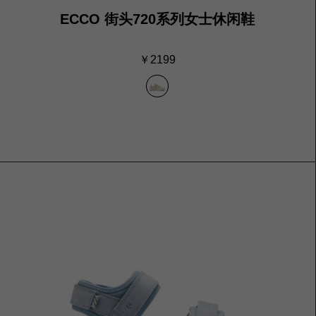
ECCO 街头720系列女士休闲鞋
￥2199