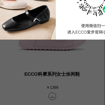
ECCO科摩系列女士休闲鞋
￥1399