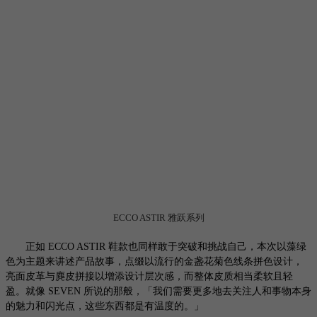
ECCO ASTIR 雅跃系列
正如
ECCO ASTIR 鞋款也同样敢于突破和挑战自己，本次以藻绿
色为主题来讲述产品故事，点缀以流行的金盏花菊色线条拼色设计，
亮面皮革与麂皮拼接以增添设计层次感，而整体皮质相当柔软且轻
盈。就像 SEVEN 所说的那般，「我们需要更多地去关注人和事物本身
的魅力和闪光点，这些东西都是有温度的。」