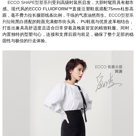
ECCO SHAPE
型塑系列
受到高级时装所启发，大胆时髦而具有都市
感。现代风的
ECCO
FLUIDFORM
™
直接注塑鞋底搭配
75mm
柱形高
跟，毫不费力拉长腿部线条比例，干练的气质油然而生。
ECCO
型塑系
列短靴
黑白搭配的鞋面充满都市街头风，
PU
鞋底与优质皮革相结合，
打造出兼具高舒适度且适合日常穿着及晚装皆宜的精致鞋履。同时，
内置独特的型塑勾心，连接和支撑后跟与前足，确保了整个足部的稳
固性与极佳的行走体验。