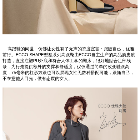
高跟鞋
的问世，仿佛让女性有了无声的态度宣言：跟随自己，优雅
前行。
ECCO SHAPE
型塑系列高跟靴由
ECCO
自主生产的高品质皮质
打造，直接注塑
PU
外底和符合人体工学的鞋床，很好地贴合足部线
条，为行走提供额外的支撑和舒适度，仅仅通过简单的改变鞋跟高
度，
75
毫米的柱形方跟也可以展现女性无数种搭配可能，跟随自己，
不在意他人目光，做有态度的女人。