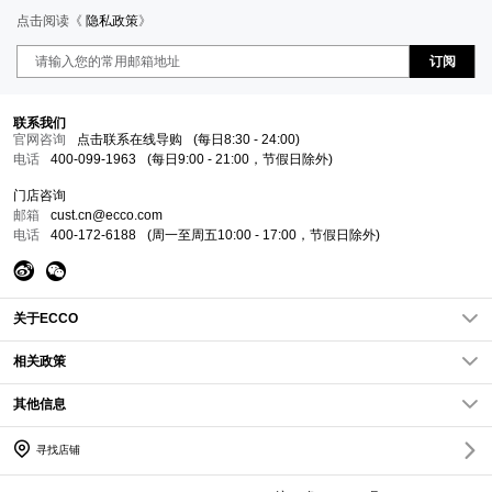
点击阅读《
隐私政策
》
订阅
联系我们
官网咨询
点击联系在线导购
(每日8:30 - 24:00)
电话
400-099-1963
(每日9:00 - 21:00，节假日除外)
门店咨询
邮箱
cust.cn@ecco.com
电话
400-172-6188
(周一至周五10:00 - 17:00，节假日除外)
关于ECCO
关于我们
相关政策
ECCO新闻
隐私政策
其他信息
企业责任
条款条件
网站地图
查找店铺
常见问题FAQs
寻找店铺
加入我们
访问其他国家/地区
Cookies政策