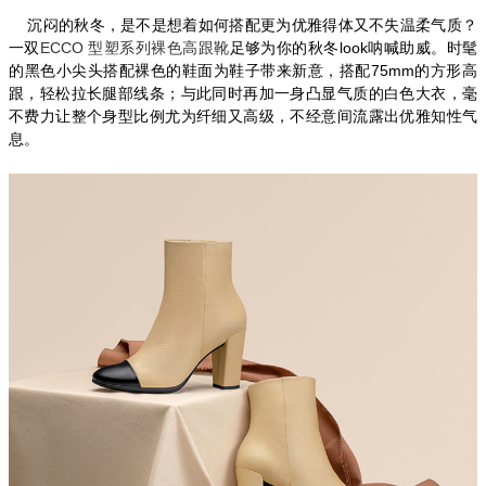
沉闷的秋冬，是不是想着如何搭配更为优雅得体又不失温柔气质？
一双
ECCO
型塑系列裸色高跟靴
足够为你的秋冬
look
呐喊助威。时髦
的黑色小尖头搭配裸色的鞋面为鞋子带来新意，搭配
75mm
的方形高
跟，轻松拉长腿部线条；与此同时再加一身凸显气质的白色大衣，毫
不费力让整个身型比例尤为纤细又高级，不经意间流露出优雅知性气
息。