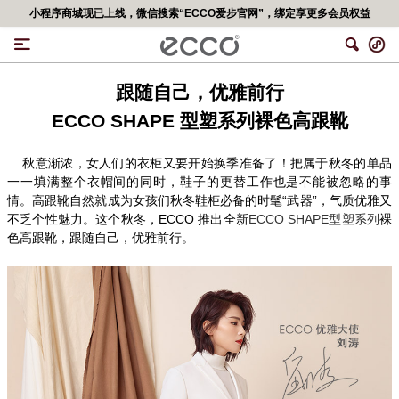
小程序商城现已上线，微信搜索“ECCO爱步官网”，绑定享更多会员权益
跟随自己，优雅前行
ECCO SHAPE
型塑系列
裸色高跟靴
秋意渐浓，女人们的衣柜又要开始换季准备了！把属于秋冬的单品
一一填满整个衣帽间的同时，鞋子的更替工作也是不能被忽略的事
情。高跟靴自然就成为女孩们秋冬鞋柜必备的时髦“武器”，气质优雅又
不乏个性魅力。这个秋冬，
ECCO
推出全新
ECCO SHAPE
型塑系列
裸
色高跟靴，跟随自己，优雅前行。